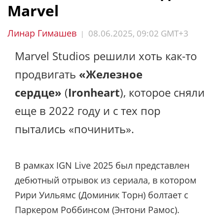
Marvel
Линар Гимашев
08.06.2025, 09:02 GMT+3
|
Marvel Studios решили хоть как-то
продвигать
«Железное
сердце»
(
Ironheart
), которое сняли
еще в 2022 году и с тех пор
пытались «починить».
В рамках IGN Live 2025 был представлен
дебютный отрывок из сериала, в котором
Рири Уильямс (Доминик Торн) болтает с
Паркером Роббинсом (Энтони Рамос).