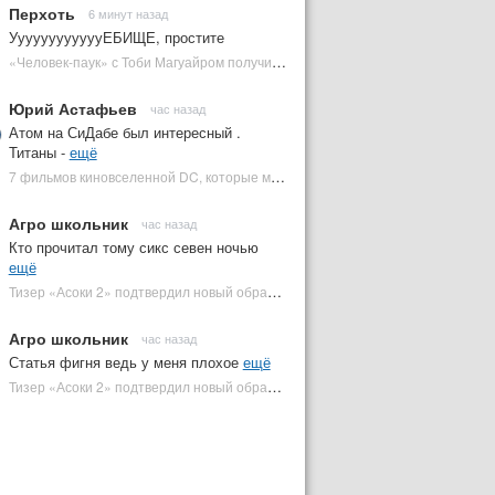
Перхоть
6 минут назад
УуууууууууууЕБИЩЕ, простите
«Человек-паук» с Тоби Магуайром получил новый постер | Plugged In Ru
Юрий Астафьев
час назад
Атом на СиДабе был интересный .
Титаны -
ещё
7 фильмов киновселенной DC, которые может снять Зак Снайдер | Plugged In Ru
Агро школьник
час назад
Кто прочитал тому сикс севен ночью
ещё
Тизер «Асоки 2» подтвердил новый образ Энакина Скайуокера | Plugged In Ru
Агро школьник
час назад
Статья фигня ведь у меня плохое
ещё
Тизер «Асоки 2» подтвердил новый образ Энакина Скайуокера | Plugged In Ru