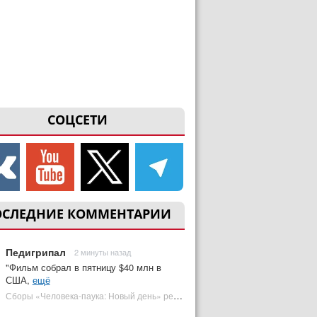
СОЦСЕТИ
ОСЛЕДНИЕ КОММЕНТАРИИ
Педигрипал
2 минуты назад
"Фильм собрал в пятницу $40 млн в
США,
ещё
Сборы «Человека-паука: Новый день» резко обвалились на 2 неделе, но катастрофы нет | Plugged In Ru