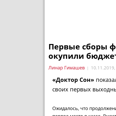
Первые сборы ф
окупили бюдже
Линар Гимашев
10.11.2019
|
«Доктор Сон»
показал
своих первых выходны
Ожидалось, что продолже
первое место в кассе. Вме