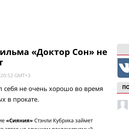
ильма «Доктор Сон» не
т
, 20:52 GMT+3
П
 себя не очень хорошо во время
х в прокате.
ние
«Сияния»
Стэнли Кубрика займет
сто этого не слишком рекламируемый