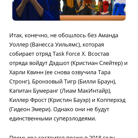
Итак, конечно, не обошлось без Аманда
Уоллер (Ванесса Уильямс), которая
собирает отряд Task Force X. Всостав
отряда войдут Дэдшот (Кристиан Слейтер) и
Харли Квинн (ее снова озвучила Тара
Стронг), Бронзовый Тигр (Билли Браун),
Капитан Бумеранг (Лиам МакИнтайр),
Киллер Фрост (Кристин Бауэр) и Копперхэд
(Гидеон Эмери). Однако они не будут
единственными суперзлодеями.
Премьера состоится позже в 2018 году.