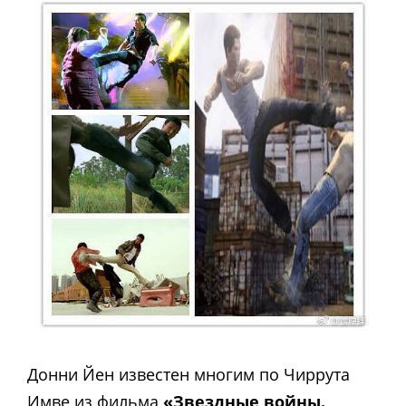
Донни Йен известен многим по Чиррута
Имве из фильма
«Звездные войны.