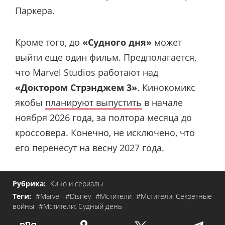
Паркера.
Кроме того, до
«Судного дня»
может
выйти еще один фильм. Предполагается,
что Marvel Studios работают над
«Доктором Стрэнджем 3»
. Кинокомикс
якобы
планируют выпустить
в начале
ноября 2026 года, за полтора месяца до
кроссовера. Конечно, не исключено, что
его перенесут на весну 2027 года.
Рубрика:
Кино и сериалы
Теги:
#Marvel
#Disney
#Мстители
#Мстители: Секретные
войны
#Мстители: Судный день