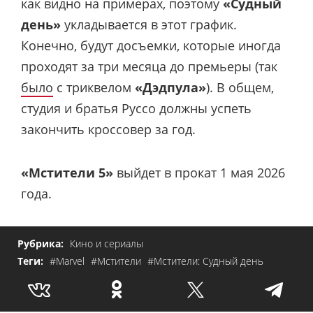
как видно на примерах, поэтому
«Судный
день»
укладывается в этот график.
Конечно, будут досъемки, которые иногда
проходят за три месяца до премьеры (так
было
с триквелом
«Дэдпула»
). В общем,
студия и братья Руссо должны успеть
закончить кроссовер за год.
«Мстители 5»
выйдет в прокат 1 мая 2026
года.
Рубрика:
Кино и сериалы
Теги:
#Marvel
#Мстители
#Мстители: Судный день