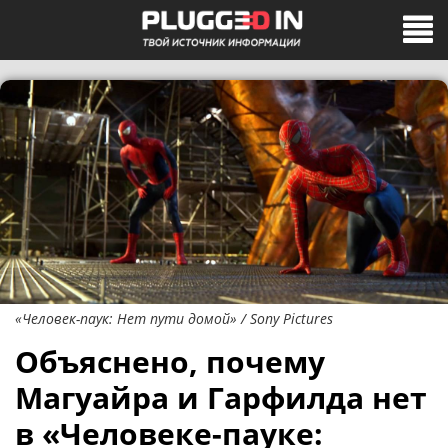
«Человек-паук: Нет пути домой» / Sony Pictures
Объяснено, почему
Магуайра и Гарфилда нет
в «Человеке-пауке: