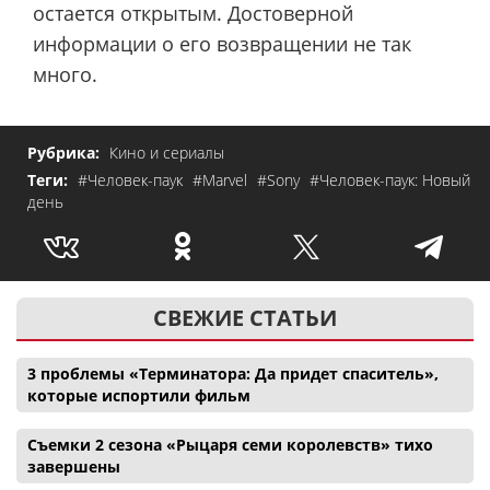
остается открытым. Достоверной
информации о его возвращении не так
много.
Рубрика:
Кино и сериалы
Теги:
#Человек-паук
#Marvel
#Sony
#Человек-паук: Новый
день
СВЕЖИЕ СТАТЬИ
3 проблемы «Терминатора: Да придет спаситель»,
которые испортили фильм
Съемки 2 сезона «Рыцаря семи королевств» тихо
завершены