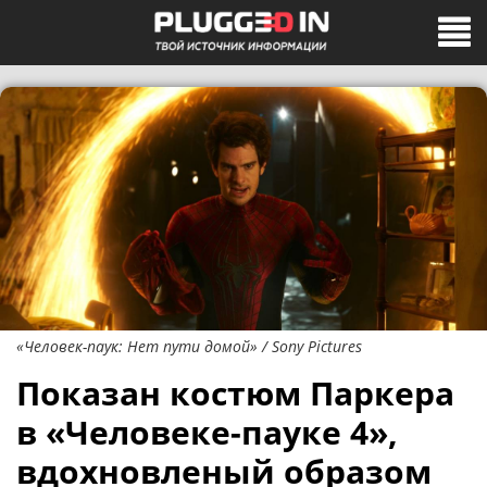
«Человек-паук: Нет пути домой» / Sony Pictures
Показан костюм Паркера
в «Человеке-пауке 4»,
вдохновленый образом