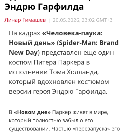
Эндрю Гарфилда
Линар Гимашев
20.05.2026, 23:02 GMT+3
|
На кадрах
«Человека-паука:
Новый день»
(
Spider-Man: Brand
New Day
) представлен еще один
костюм Питера Паркера в
исполнении Тома Холланда,
который вдохновлен костюмом
версии героя Эндрю Гарфилда.
В
«Новом дне»
Паркер живет в мире,
который полностью забыл о его
существовании. Частью «перезапуска» его