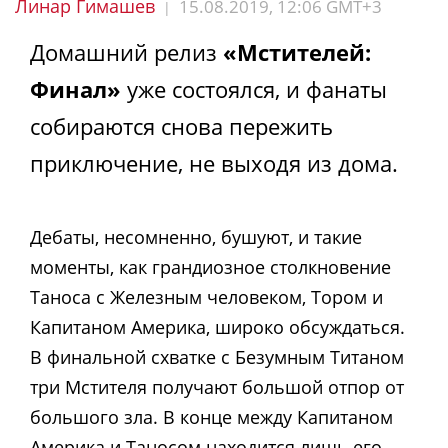
Линар Гимашев
15.08.2019, 12:06 GMT+3
|
Домашний релиз
«Мстителей:
Финал»
уже состоялся, и фанаты
собираются снова пережить
приключение, не выходя из дома.
Дебаты, несомненно, бушуют, и такие
моменты, как грандиозное столкновение
Таноса с Железным человеком, Тором и
Капитаном Америка, широко обсуждаться.
В финальной схватке с Безумным Титаном
три Мстителя получают большой отпор от
большого зла. В конце между Капитаном
Америка и Таносом находится лишь его