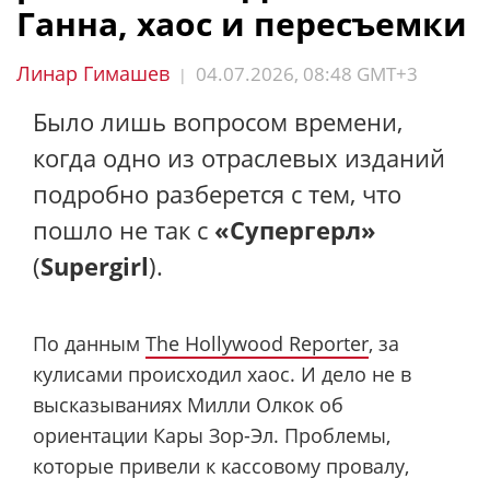
Ганна, хаос и пересъемки
Линар Гимашев
04.07.2026, 08:48 GMT+3
|
Было лишь вопросом времени,
когда одно из отраслевых изданий
подробно разберется с тем, что
пошло не так с
«Супергерл»
(
Supergirl
).
По данным
The Hollywood Reporter
, за
кулисами происходил хаос. И дело не в
высказываниях Милли Олкок об
ориентации Кары Зор-Эл. Проблемы,
которые привели к кассовому провалу,