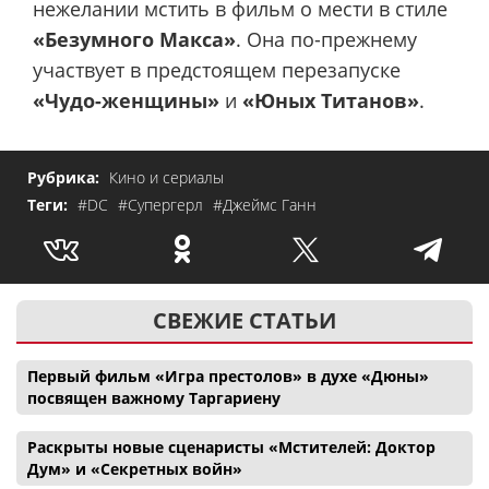
нежелании мстить в фильм о мести в стиле
«Безумного Макса»
. Она по-прежнему
участвует в предстоящем перезапуске
«Чудо-женщины»
и
«Юных Титанов»
.
Рубрика:
Кино и сериалы
Теги:
#DC
#Супергерл
#Джеймс Ганн
СВЕЖИЕ СТАТЬИ
Первый фильм «Игра престолов» в духе «Дюны»
посвящен важному Таргариену
Раскрыты новые сценаристы «Мстителей: Доктор
Дум» и «Секретных войн»