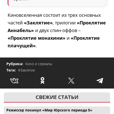
Киновселенная состоит из трех основных
частей
«Заклятие»
, трилогии
«Проклятие
Аннабель»
и двух спин-оффов –
«Проклятие монахини»
и
«Проклятие
плачущей»
.
Рубрика:
Кино и сериалы
Теги:
#Заклятие
СВЕЖИЕ СТАТЬИ
Режиссер покинул «Мир Юрского периода 5»