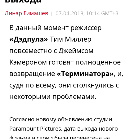
Линар Гимашев
07.04.2018, 10:14 GMT+3
|
В данный момент режиссер
«Дэдпула»
Тим Миллер
повсеместно с Джеймсом
Кэмероном готовят полноценное
возвращение
«Терминатора»
, и,
судя по всему, они столкнулись с
некоторыми проблемами.
Согласно новому объявлению студии
Paramount Pictures, дата выхода нового
фильма в серии была перенесена на