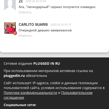
Zz
2025.06.25 00:59
Ага, "легендарный" сериал получится очевидно.
Ответить
CARLITO SUARIS
2025.06.24 20:15
Очередной дерьмо амирекансов
Ответить
Сетевое издание
PLUGGED IN RU
При использовании материалов активная ссылка на
pluggedin.ru
обязательна
Сайт использует IP-адреса, cookie и данные геолокации
пользователей сайта, условия использования содержатся в
Политике конфиденциальности
и
Пользовательском
соглашении
Социальные сети: