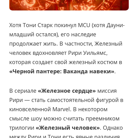
Хотя Тони Старк покинул MCU (хотя Дауни-
младший остался), его наследие
продолжает жить. В частности, Железный
человек вдохновляет Рири Уильямс,
которая создает свой железный костюм в
«Черной пантере: Ваканда навеки»
.
В сериале
«Железное сердце»
миссия
Рири — стать самостоятельной фигурой в
киновселенной Marvel. В некотором
смысле шоу можно считать преемником
трилогии
«Железный человек»
. Однако
между Рири и Тони есть явные различия.