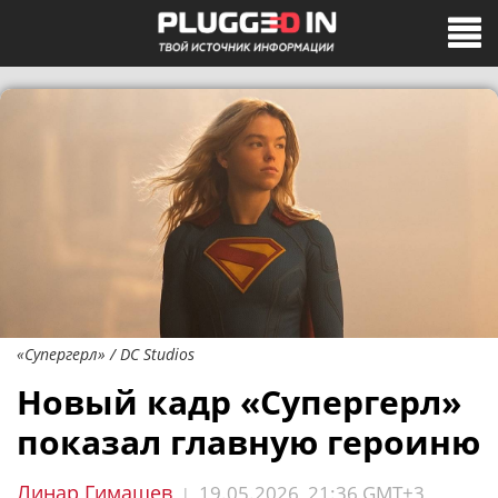
«Супергерл» / DC Studios
Новый кадр «Супергерл»
показал главную героиню
Линар Гимашев
19.05.2026, 21:36 GMT+3
|