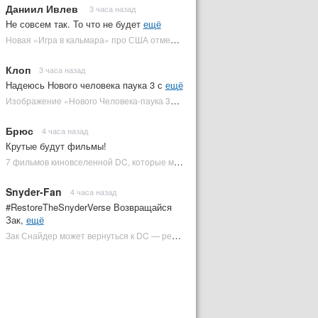
Даниил Ивлев
3 часа назад
Не совсем так. То что не будет
ещё
Новая «Игра в кальмара» про США отменена | Plugged In Ru
Клоп
3 часа назад
Надеюсь Нового человека паука 3 с
ещё
Изображение «Нового Человека-паука 3» подтвердило Зловещую шестерку | Plugged In Ru
Брюс
4 часа назад
Крутые будут фильмы!
7 фильмов киновселенной DC, которые может снять Зак Снайдер | Plugged In Ru
Snyder-Fan
4 часа назад
#RestoreTheSnyderVerse Возвращайся
Зак,
ещё
Зак Снайдер может вернуться к DC — режиссер общался с Warner Bros. (фото) | Plugged In Ru