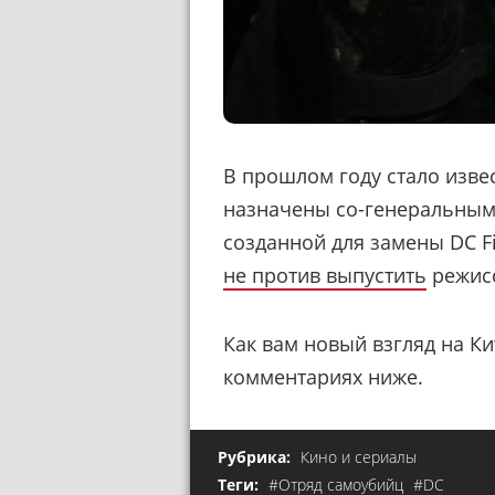
В прошлом году стало изве
назначены со-генеральными
созданной для замены DC Fi
не против выпустить
режис
Как вам новый взгляд на К
комментариях ниже.
Рубрика:
Кино и сериалы
Теги:
#Отряд самоубийц
#DC