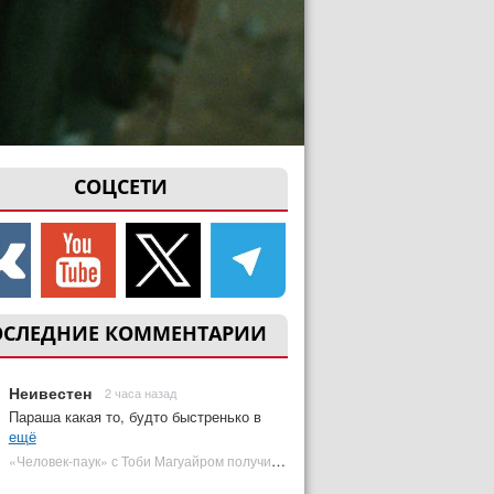
СОЦСЕТИ
ОСЛЕДНИЕ КОММЕНТАРИИ
Неивестен
2 часа назад
Параша какая то, будто быстренько в
ещё
«Человек-паук» с Тоби Магуайром получил новый постер | Plugged In Ru