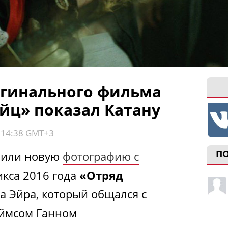
игинального фильма
йц» показал Катану
, 14:38 GMT+3
П
чили новую
фотографию с
кса 2016 года
«Отряд
а Эйра, который общался с
еймсом Ганном