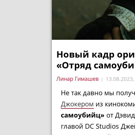
Новый кадр ор
«Отряд самоуби
Линар Гимашев
13.08.2023
|
Не так давно мы полу
Джокером
из кинокоми
самоубийц»
от Дэвид
главой
DC Studios Дж