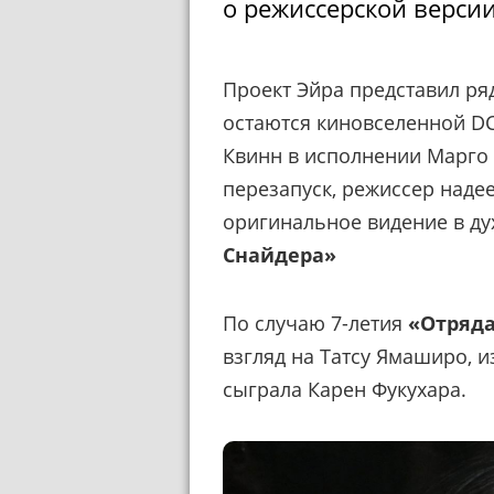
о режиссерской версии
Проект Эйра представил ря
остаются киновселенной DC
Квинн в исполнении Марго
перезапуск, режиссер надее
оригинальное видение в д
Снайдера»
По случаю 7-летия
«Отряд
взгляд на
Татсу Ямаширо, и
сыграла Карен Фукухара
.