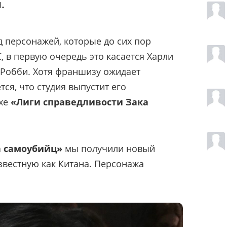
.
д персонажей, которые до сих пор
, в первую очередь это касается Харли
 Робби. Хотя франшизу ожидает
тся, что студия выпустит его
ухе
«Лиги справедливости Зака
а самоубийц»
мы получили новый
звестную как Китана. Персонажа