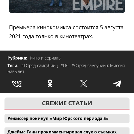
Премьера кинокомикса состоится 5 августа
2021 года только в кинотеатрах.
Рубрика:
Кино и сериалы
Теги:
#Отряд самоубийц
#DC
#Отряд самоубийц: Миссия
навылет
СВЕЖИЕ СТАТЬИ
Режиссер покинул «Мир Юрского периода 5»
Джеймс Ганн прокомментировал слух о съемках