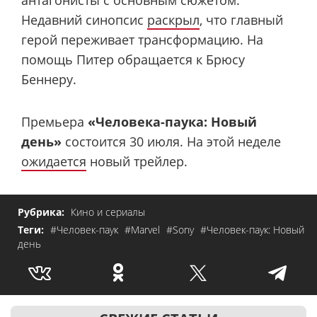
Недавний синопсис
раскрыл
, что главный
герой переживает трансформацию. На
помощь Питер обращается к Брюсу
Беннеру.
Премьера
«Человека-паука: Новый
день»
состоится 30 июля. На этой неделе
ожидается
новый трейлер.
Рубрика:
Кино и сериалы
Теги:
#Человек-паук
#Marvel
#Sony
#Человек-паук: Новый
день