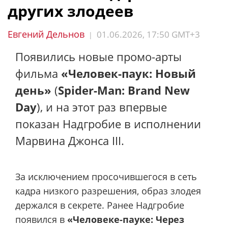
других злодеев
Евгений Дельнов
01.06.2026, 17:50 GMT+3
|
Появились новые промо-арты
фильма
«Человек-паук: Новый
день»
(
Spider-Man: Brand New
Day
), и на этот раз впервые
показан Надгробие в исполнении
Марвина Джонса III.
За исключением просочившегося в сеть
кадра низкого разрешения, образ злодея
держался в секрете. Ранее Надгробие
появился в
«Человеке-пауке: Через