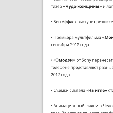
тизер
«Чудо-женщины»
и ло
• Бен Аффлек выступит режисс
• Премьера мультфильма
«Мон
сентября 2018 года.
•
«Эмодзи»
от Sony перенесет
телефоне представляют разные
2017 года.
• Съемки сиквела «
На игле»
ст
• Анимационный фильм о Челов
года. За режиссуру отвечают Ф