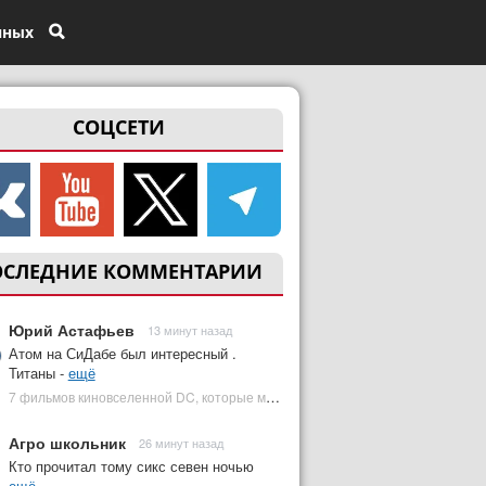
нных
СОЦСЕТИ
ОСЛЕДНИЕ КОММЕНТАРИИ
Юрий Астафьев
13 минут назад
Атом на СиДабе был интересный .
Титаны -
ещё
7 фильмов киновселенной DC, которые может снять Зак Снайдер | Plugged In Ru
Агро школьник
26 минут назад
Кто прочитал тому сикс севен ночью
ещё