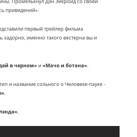
ины. Промелькнул Дэн Эйкройд со своей
сь привидений».
представили первый трейлер фильма
ь задорно, именно такого вестерна вы и
дей в черном»
и
«Мачо и ботана»
.
тип и название сольного о Человеке-пауке -
е»
.
лэнда»
.