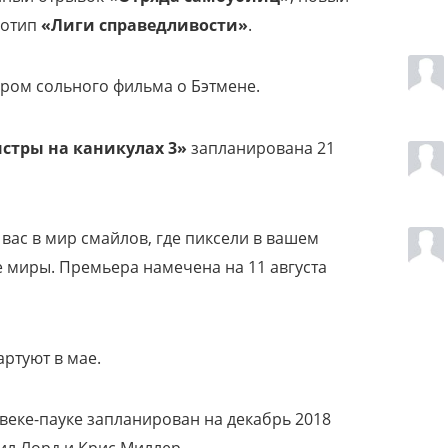
готип
«Лиги справедливости»
.
ером сольного фильма о Бэтмене
.
стры на каникулах 3»
запланирована 21
 вас в мир смайлов, где пиксели в вашем
 миры. Премьера намечена на 11 августа
артуют в мае.
еке-пауке запланирован на декабрь 2018
ил Лорд и Крис Миллер.