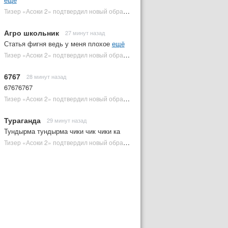
Тизер «Асоки 2» подтвердил новый образ Энакина Скайуокера | Plugged In Ru
Агро школьник
27 минут назад
Статья фигня ведь у меня плохое
ещё
Тизер «Асоки 2» подтвердил новый образ Энакина Скайуокера | Plugged In Ru
6767
28 минут назад
67676767
Тизер «Асоки 2» подтвердил новый образ Энакина Скайуокера | Plugged In Ru
Тураганда
29 минут назад
Тундырма тундырма чики чик чики ка
Тизер «Асоки 2» подтвердил новый образ Энакина Скайуокера | Plugged In Ru