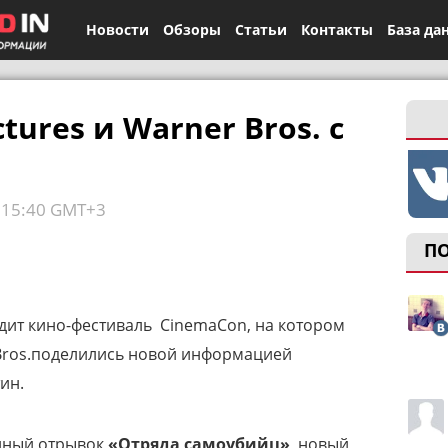
Новости
Обзоры
Статьи
Контакты
База да
tures и Warner Bros. с
, 15:40 GMT+3
П
дит кино-фестиваль
CinemaCon, на котором
 Bros.поделились новой информацией
ин.
нный отрывок
«Отряда самоубийц»
, новый