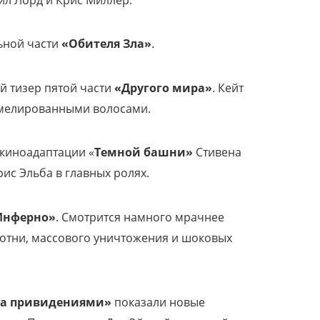
ьной части
«Обителя Зла»
.
й тизер пятой части
«Другого мира»
. Кейт
с мелированными волосами.
 киноадаптации «
Темной башни»
Стивена
ис Эльба в главных ролях.
Инферно»
. Смотрится намного мрачнее
отни, массового уничтожения и шоковых
за привидениями»
показали новые