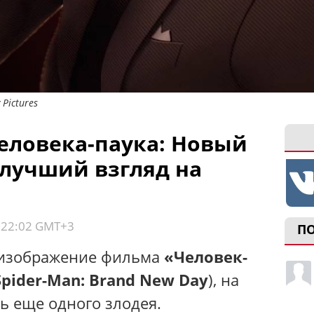
 Pictures
еловека-паука: Новый
 лучший взгляд на
, 22:02 GMT+3
П
-изображение фильма
«Человек-
Spider-Man: Brand New Day
), на
ь еще одного злодея.