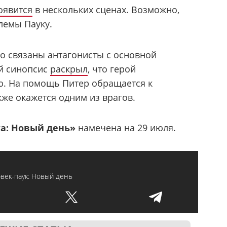
оявится
в нескольких сценах. Возможно,
лемы Пауку.
но связаны антагонисты с основной
й синопсис
раскрыл
, что герой
. На помощь Питер обращается к
кже окажется одним из врагов.
а: Новый день»
намечена на 29 июля.
век-паук: Новый день