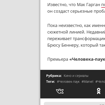
Известно, что Мак Гарган
п
он создаст серьезные проб
Пока неизвестно, как имен
сюжетной линией. Недавни
переживает трансформацию
Брюсу Беннеру, который та
Премьера
«Человека-паук
Рубрика:
Кино и сериалы
Теги:
#Человек-паук
#Marvel
#Чело