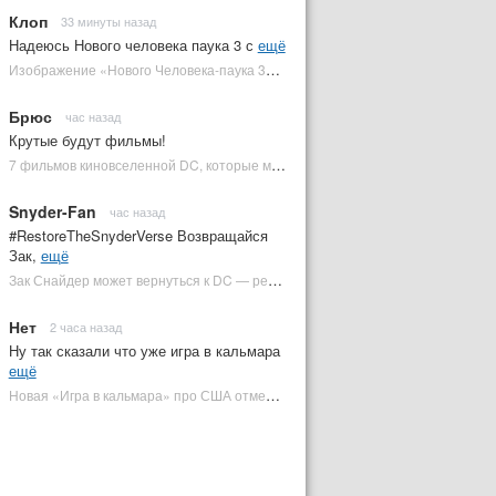
Клоп
33 минуты назад
Надеюсь Нового человека паука 3 с
ещё
Изображение «Нового Человека-паука 3» подтвердило Зловещую шестерку | Plugged In Ru
Брюс
час назад
Крутые будут фильмы!
7 фильмов киновселенной DC, которые может снять Зак Снайдер | Plugged In Ru
Snyder-Fan
час назад
#RestoreTheSnyderVerse Возвращайся
Зак,
ещё
Зак Снайдер может вернуться к DC — режиссер общался с Warner Bros. (фото) | Plugged In Ru
Нет
2 часа назад
Ну так сказали что уже игра в кальмара
ещё
Новая «Игра в кальмара» про США отменена | Plugged In Ru