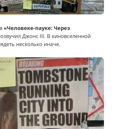
 в
«Человеке-пауке: Через
е озвучил Джонс III. В киновселенной
лядеть несколько иначе.