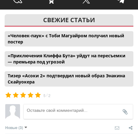
СВЕЖИЕ СТАТЬИ
«Человек-паук» с Тоби Магуайром получил новый
постер
«Приключения Клиффа Бута» уйдут на пересъемки
— премьера под угрозой
Тизер «Асоки 2» подтвердил новый образ Энакина
Скайуокера
/
5
2
Новые
(3)