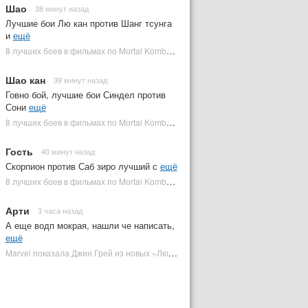
Шао
38 минут назад
Лучшие бои Лю кан против Шанг тсунга
и
ещё
8 лучших боев в фильмах по Mortal Kombat: от «Смертельной битвы» до «Мортал Комбат 2» | Plugged In Ru
Шао кан
39 минут назад
Говно бой, лучшие бои Синдел против
Сони
ещё
8 лучших боев в фильмах по Mortal Kombat: от «Смертельной битвы» до «Мортал Комбат 2» | Plugged In Ru
Гость
40 минут назад
Скорпион против Саб зиро лучший с
ещё
8 лучших боев в фильмах по Mortal Kombat: от «Смертельной битвы» до «Мортал Комбат 2» | Plugged In Ru
Арти
3 часа назад
А еще водп мокрая, нашли че написать,
ещё
Marvel показала Джин Грей из новых «Людей Икс» | Plugged In Ru