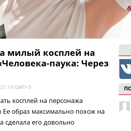
а милый косплей на
«Человека-паука: Через
, 21:13 GMT+3
П
лать косплей на персонажа
н Ее образ максимально похож на
а сделала его довольно