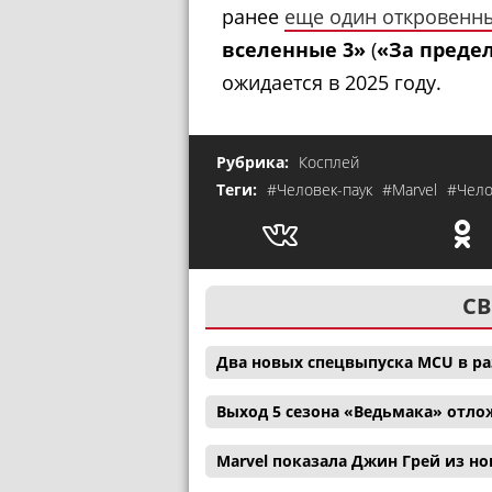
ранее
еще один откровенн
вселенные 3»
(
«За преде
ожидается в 2025 году.
Рубрика:
Косплей
Теги:
#Человек-паук
#Marvel
#Чело
СВ
Два новых спецвыпуска MCU в р
Выход 5 сезона «Ведьмака» отл
Marvel показала Джин Грей из н