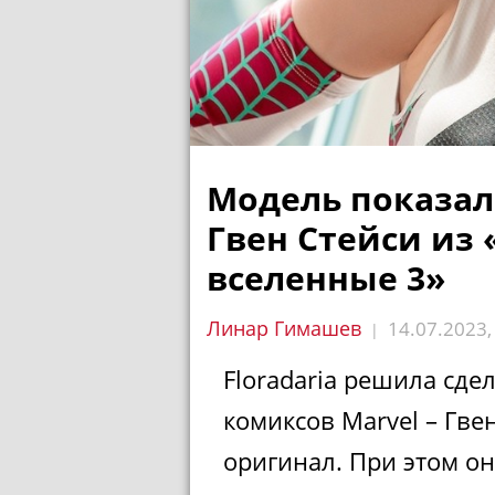
Модель показал
Гвен Стейси из 
вселенные 3»
Линар Гимашев
14.07.2023
|
Floradaria решила сде
комиксов Marvel – Гве
оригинал. При этом он