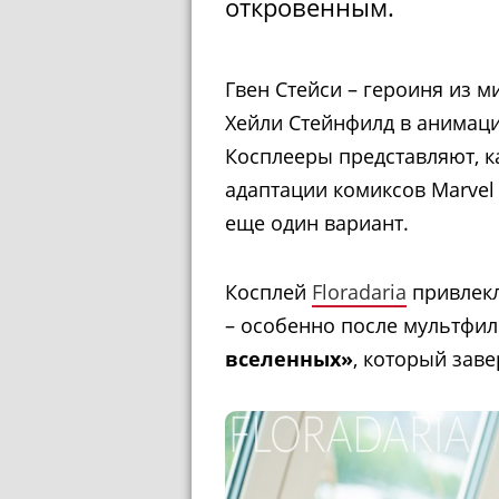
откровенным.
Гвен Стейси – героиня из 
Хейли Стейнфилд в анимац
Косплееры представляют, к
адаптации комиксов Marvel
еще один вариант.
Косплей
Floradaria
привлекл
– особенно после мультфи
вселенных»
, который зав