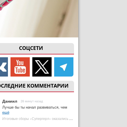
СОЦСЕТИ
ОСЛЕДНИЕ КОММЕНТАРИИ
Даниил
26 минут назад
Лучше бы ты начал развиваться, чем
ещё
Итоговые сборы «Супергерл» оказались худшими для DC за два десятилетия | Plugged In Ru