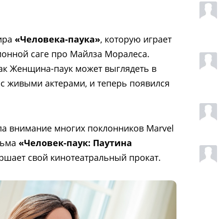
мира
«Человека-паука»
, которую играет
ионной саге про Майлза Моралеса.
ак Женщина-паук может выглядеть в
 с живыми актерами, и теперь появился
а внимание многих поклонников Marvel
льма
«Человек-паук: Паутина
ершает свой кинотеатральный прокат.