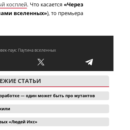
ый косплей
. Что касается
«Через
лами вселенных»
), то премьера
век-паук: Паутина вселенных
ЕЖИЕ СТАТЬИ
азработке — один может быть про мутантов
ожили
овых «Людей Икс»