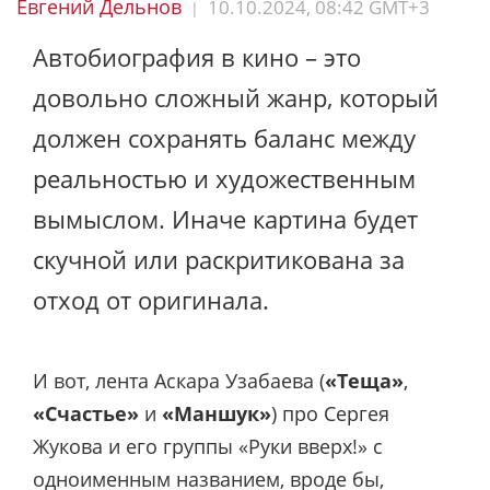
Евгений Дельнов
10.10.2024, 08:42 GMT+3
|
Автобиография в кино – это
довольно сложный жанр, который
должен сохранять баланс между
реальностью и художественным
вымыслом. Иначе картина будет
скучной или раскритикована за
отход от оригинала.
И вот, лента Аскара Узабаева (
«Теща»
,
«Счастье»
и
«Маншук»
) про Сергея
Жукова и его группы «Руки вверх!» с
одноименным названием, вроде бы,