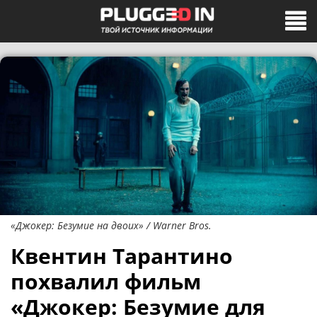
«Джокер: Безумие на двоих» / Warner Bros.
Квентин Тарантино
похвалил фильм
«Джокер: Безумие для