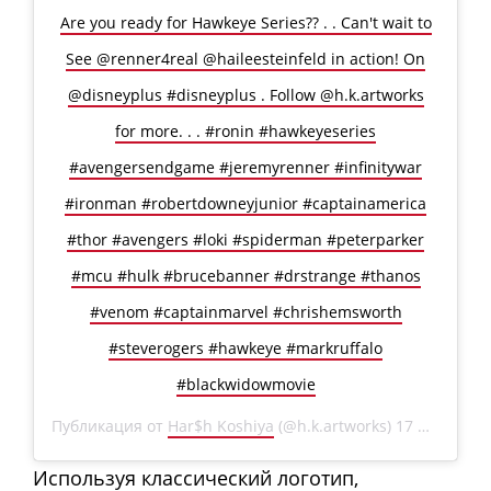
Are you ready for Hawkeye Series?? . . Can't wait to
See @renner4real @haileesteinfeld in action! On
@disneyplus #disneyplus . Follow @h.k.artworks
for more. . . #ronin #hawkeyeseries
#avengersendgame #jeremyrenner #infinitywar
#ironman #robertdowneyjunior #captainamerica
#thor #avengers #loki #spiderman #peterparker
#mcu #hulk #brucebanner #drstrange #thanos
#venom #captainmarvel #chrishemsworth
#steverogers #hawkeye #markruffalo
#blackwidowmovie
Публикация от
Har$h Koshiya
(@h.k.artworks)
17 Ноя 2019 в 8:01 PST
Используя классический логотип,