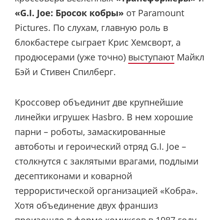
«G.I. Joe: Бросок кобры»
от Paramount
Pictures. По слухам, главную роль в
блокбастере сыграет Крис Хемсворт, а
продюсерами (уже точно)
выступают
Майкл
Бэй и Стивен Спилберг.
Кроссовер объединит две крупнейшие
линейки игрушек Hasbro. В нем хорошие
парни – роботы, замаскированные
автоботы и героический отряд G.I. Joe –
столкнутся с заклятыми врагами, подлыми
десептиконами и коварной
террористической организацией «Кобра».
Хотя объединение двух франшиз
произошло в форме комиксов в 1987 году,