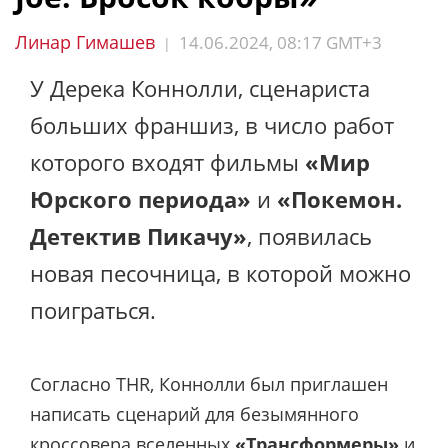
Линар Гимашев
14.06.2024, 08:17 GMT+3
|
У Дерека Коннолли, сценариста
больших франшиз, в число работ
которого входят фильмы
«Мир
Юрского периода»
и
«Покемон.
Детектив Пикачу»
, появилась
новая песочница, в которой можно
поиграться.
Согласно THR, Коннолли был приглашен
написать сценарий для безымянного
кроссовера вселенных
«Трансформеры»
и