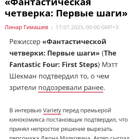
«Фантастическая
четверка: Первые шаги»
Линар Гимашев
17.07.2025, 00:00 GMT+3
|
Режиссер
«Фантастической
четверки: Первые шаги»
(
The
Fantastic Four: First Steps
) Мэтт
Шекман подтвердил то, о чем
зрители
подозревали ранее
.
В интервью
Variety
перед премьерой
кинокомикса постановщик подтвердил, что
принял непростое решение вырезать
персонажа Джона Малковича. Актер сыграл