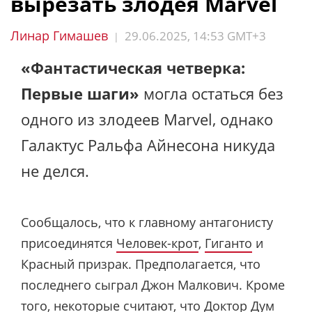
вырезать злодея Marvel
Линар Гимашев
29.06.2025, 14:53 GMT+3
|
«Фантастическая четверка:
Первые шаги»
могла остаться без
одного из злодеев Marvel, однако
Галактус Ральфа Айнесона никуда
не делся.
Сообщалось, что к главному антагонисту
присоединятся
Человек-крот
,
Гиганто
и
Красный призрак. Предполагается, что
последнего сыграл Джон Малкович. Кроме
того, некоторые считают, что Доктор Дум