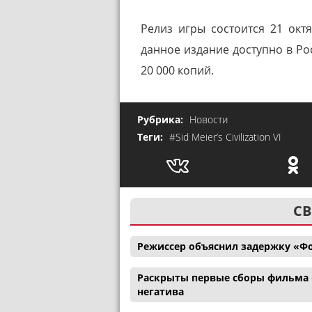
Релиз игры состоится 21 окт
данное издание доступно в Рос
20 000 копий.
Рубрика:
Новости
Теги:
#Sid Meier’s Civilization VI
СВ
Режиссер объяснил задержку «Ф
Раскрыты первые сборы фильма 
негатива