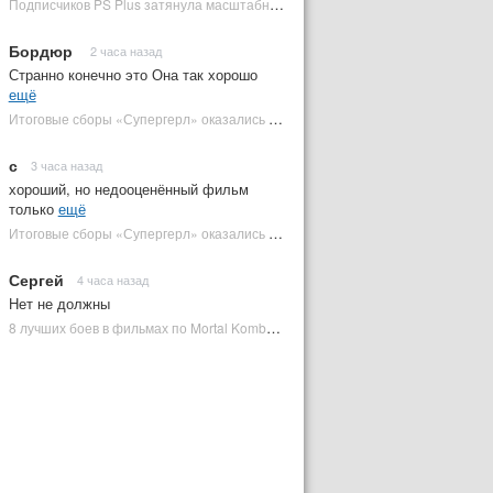
Подписчиков PS Plus затянула масштабная RPG в духе Skyrim, которая доступна бесплатно | Plugged In Ru
Бордюр
2 часа назад
Странно конечно это Она так хорошо
ещё
Итоговые сборы «Супергерл» оказались худшими для DC за два десятилетия | Plugged In Ru
с
3 часа назад
хороший, но недооценённый фильм
только
ещё
Итоговые сборы «Супергерл» оказались худшими для DC за два десятилетия | Plugged In Ru
Сергей
4 часа назад
Нет не должны
8 лучших боев в фильмах по Mortal Kombat: от «Смертельной битвы» до «Мортал Комбат 2» | Plugged In Ru