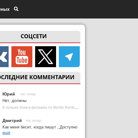
нных
СОЦСЕТИ
ОСЛЕДНИЕ КОММЕНТАРИИ
Юрий
час назад
Нет, должны
8 лучших боев в фильмах по Mortal Kombat: от «Смертельной битвы» до «Мортал Комбат 2» | Plugged In Ru
Дмитрий
час назад
Как меня бесит, когда пишут ,,Доступно
ещё