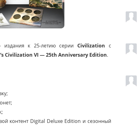
о издания к 25-летию серии
Civilization
с
’s Civilization VI — 25th Anniversary Edition
.
ку;
онет;
к;
ой контент Digital Deluxe Edition и сезонный