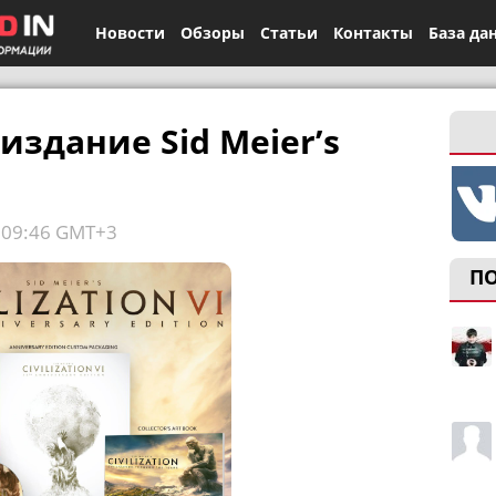
Новости
Обзоры
Статьи
Контакты
База да
здание Sid Meier’s
, 09:46 GMT+3
П