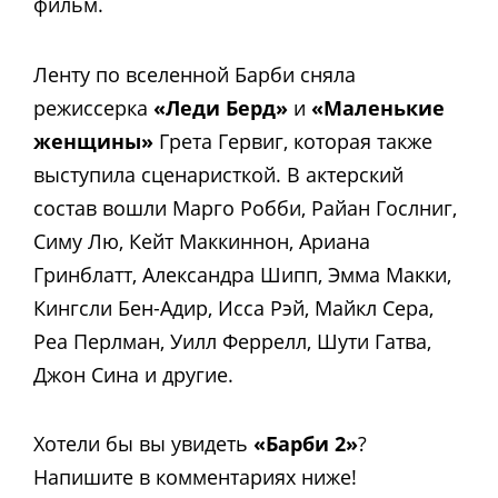
фильм.
Ленту по вселенной Барби сняла
режиссерка
«Леди Берд»
и
«Маленькие
женщины»
Грета Гервиг, которая также
выступила сценаристкой. В актерский
состав вошли Марго Робби, Райан Гослниг,
Симу Лю, Кейт Маккиннон, Ариана
Гринблатт, Александра Шипп, Эмма Макки,
Кингсли Бен-Адир, Исса Рэй, Майкл Сера,
Реа Перлман, Уилл Феррелл, Шути Гатва,
Джон Сина и другие.
Хотели бы вы увидеть
«Барби 2»
?
Напишите в комментариях ниже!