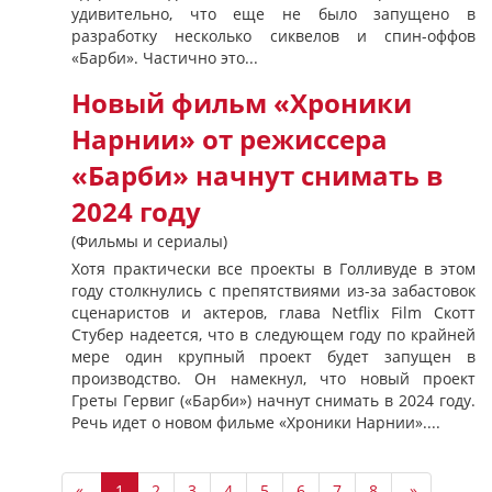
удивительно, что еще не было запущено в
разработку несколько сиквелов и спин-оффов
«Барби». Частично это...
Новый фильм «Хроники
Нарнии» от режиссера
«Барби» начнут снимать в
2024 году
(Фильмы и сериалы)
Хотя практически все проекты в Голливуде в этом
году столкнулись с препятствиями из-за забастовок
сценаристов и актеров, глава Netflix Film Скотт
Стубер надеется, что в следующем году по крайней
мере один крупный проект будет запущен в
производство. Он намекнул, что новый проект
Греты Гервиг («Барби») начнут снимать в 2024 году.
Речь идет о новом фильме «Хроники Нарнии»....
«
1
2
3
4
5
6
7
8
»