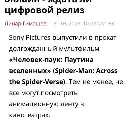
цифровой релиз
Линар Гимашев
31.05.2023, 10:08 GMT+3
|
Sony Pictures выпустили в прокат
долгожданный мультфильм
«Человек-паук: Паутина
вселенных»
(
Spider-Man: Across
the Spider-Verse
). Тем не менее, не
все могут посмотреть
анимационную ленту в
кинотеатрах.