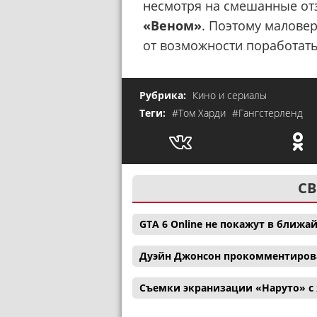
несмотря на смешанные от
«Веном»
. Поэтому маловер
от возможности поработать
Рубрика:
Кино и сериалы
Теги:
#Том Харди
#Гангстерленд
СВ
GTA 6 Online не покажут в ближ
Дуэйн Джонсон прокомментиров
Съемки экранизации «Наруто» с