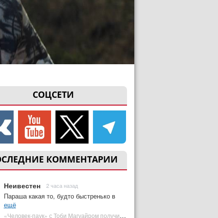
СОЦСЕТИ
ОСЛЕДНИЕ КОММЕНТАРИИ
Неивестен
2 часа назад
Параша какая то, будто быстренько в
ещё
«Человек-паук» с Тоби Магуайром получил новый постер | Plugged In Ru