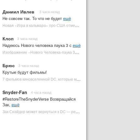
Даниил Ивлев
3 часа назад
Не совсем так. То что не будет
ещё
Новая «Игра в кальмара» про США отменена | Plugged In Ru
Клоп
3 часа назад
Надеюсь Нового человека паука 3 с
ещё
Изображение «Нового Человека-паука 3» подтвердило Зловещую шестерку | Plugged In Ru
Брюс
3 часа назад
Крутые будут фильмы!
7 фильмов киновселенной DC, которые может снять Зак Снайдер | Plugged In Ru
Snyder-Fan
4 часа назад
#RestoreTheSnyderVerse Возвращайся
Зак,
ещё
Зак Снайдер может вернуться к DC — режиссер общался с Warner Bros. (фото) | Plugged In Ru