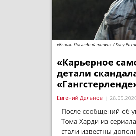
«Веном: Последний танец» / Sony Pictu
«Карьерное сам
детали скандала
«Гангстерленде
Евгений Дельнов
28.05.202
|
После сообщений об 
Тома Харди из сериал
стали известны допол