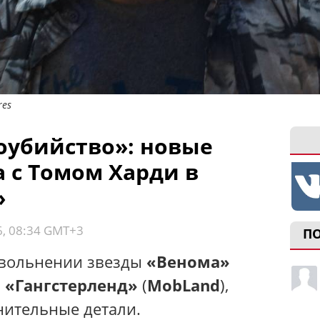
res
оубийство»: новые
 с Томом Харди в
»
6, 08:34 GMT+3
П
увольнении звезды
«Венома»
а
«Гангстерленд»
(
MobLand
),
нительные детали.