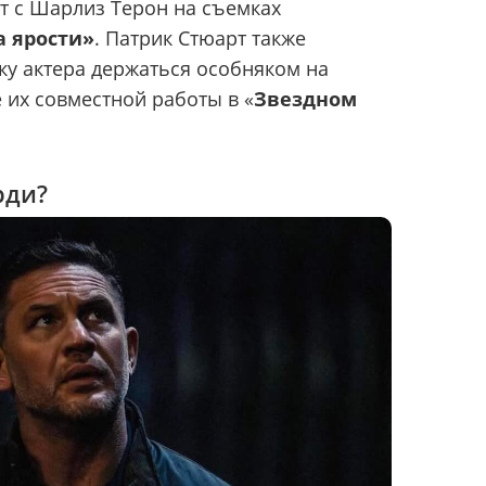
т с Шарлиз Терон на съемках
а ярости»
. Патрик Стюарт также
у актера держаться особняком на
их совместной работы в «
Звездном
рди?