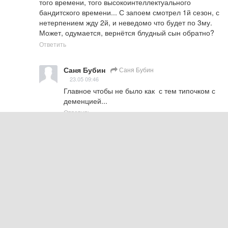
того времени, того высокоинтеллектуального 
бандитского времени... С запоем смотрел 1й сезон, с 
нетерпением жду 2й, и неведомо что будет по 3му. 
Может, одумается, вернётся блудный сын обратно?
Ответить
Саня Бубин
Саня Бубин
23.05 09:46
Главное чтобы не было как  с тем типочком с 
деменцией...
Ответить
Иван
23.05 06:35
Он сам ушел, по здоровью. Оставил все проекты на 
пару лет
Ответить
СЛЕДУЮЩИЕ КОММЕНТАРИИ