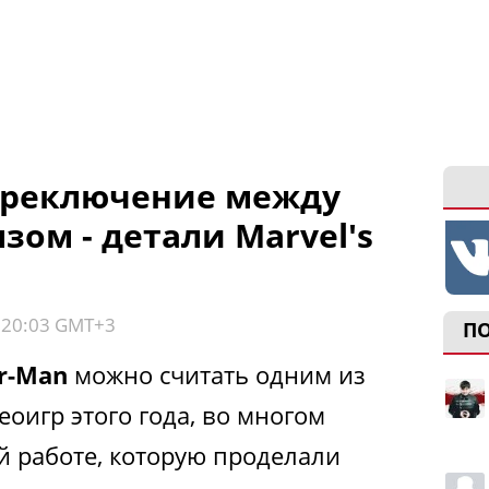
ереключение между
ом - детали Marvel's
, 20:03 GMT+3
П
er-Man
можно считать одним из
оигр этого года, во многом
й работе, которую проделали