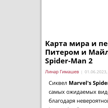
Карта мира и п
Питером и Майлз
Spider-Man 2
Линар Гимашев
01.06.2023
|
Сиквел
Marvel's Spid
самых ожидаемых виде
благодаря невероятно