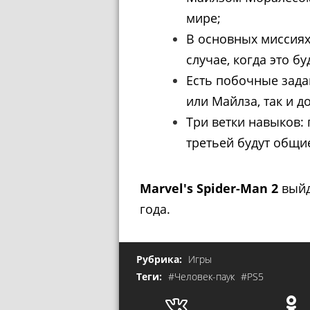
мире;
В основных миссиях
случае, когда это б
Есть побочные зада
или Майлза, так и д
Tри ветки навыков: 
третьей будут общи
Marvel's Spider-Man 2
выйд
года.
Рубрика:
Игры
Теги:
#Человек-паук
#PS5