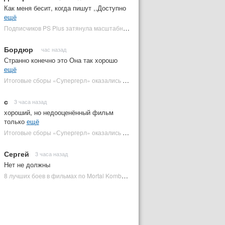
Как меня бесит, когда пишут ,,Доступно
ещё
Подписчиков PS Plus затянула масштабная RPG в духе Skyrim, которая доступна бесплатно | Plugged In Ru
Бордюр
час назад
Странно конечно это Она так хорошо
ещё
Итоговые сборы «Супергерл» оказались худшими для DC за два десятилетия | Plugged In Ru
с
3 часа назад
хороший, но недооценённый фильм
только
ещё
Итоговые сборы «Супергерл» оказались худшими для DC за два десятилетия | Plugged In Ru
Сергей
3 часа назад
Нет не должны
8 лучших боев в фильмах по Mortal Kombat: от «Смертельной битвы» до «Мортал Комбат 2» | Plugged In Ru