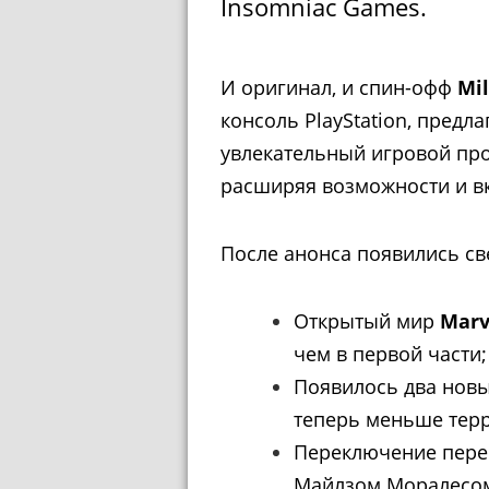
Insomniac Games.
И оригинал, и спин-офф
Mi
консоль PlayStation, предл
увлекательный игровой про
расширяя возможности и в
После анонса появились св
Открытый мир
Marv
чем в первой части;
Появилось два новы
теперь меньше терр
Переключение пере
Майлзом Моралесом 