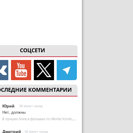
СОЦСЕТИ
ОСЛЕДНИЕ КОММЕНТАРИИ
Юрий
36 минут назад
Нет, должны
8 лучших боев в фильмах по Mortal Kombat: от «Смертельной битвы» до «Мортал Комбат 2» | Plugged In Ru
Дмитрий
40 минут назад