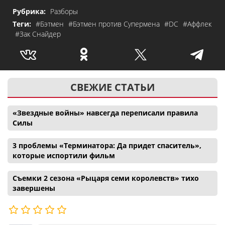
Рубрика:
Разборы
Теги:
#Бэтмен
#Бэтмен против Супермена
#DC
#Аффлек
#Зак Снайдер
СВЕЖИЕ СТАТЬИ
«Звездные войны» навсегда переписали правила
Силы
3 проблемы «Терминатора: Да придет спаситель»,
которые испортили фильм
Съемки 2 сезона «Рыцаря семи королевств» тихо
завершены