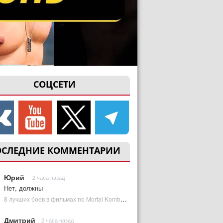
СОЦСЕТИ
ОСЛЕДНИЕ КОММЕНТАРИИ
Юрий
2 часа назад
Нет, должны
8 лучших боев в фильмах по Mortal Kombat: от «Смертельной битвы» до «Мортал Комбат 2» | Plugged In Ru
Дмитрий
2 часа назад