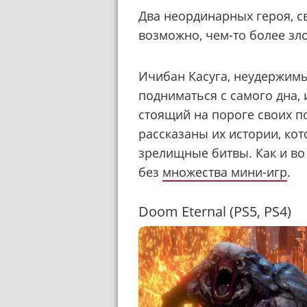
Два неординарных героя, с
возможно, чем-то более з
Ичибан Касуга, неудержимы
подниматься с самого дна,
стоящий на пороге своих п
рассказаны их истории, к
зрелищные битвы. Как и во
без
множества мини-игр
.
Doom Eternal (PS5, PS4)