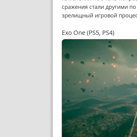
сражения стали другими по 
зрелищный игровой процес
Exo One (PS5, PS4)