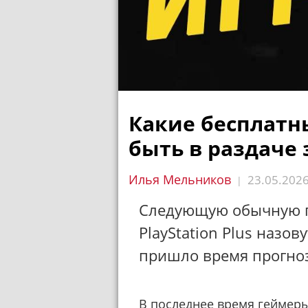
Какие бесплатны
быть в раздаче 
Илья Мельников
23.05.202
|
Следующую обычную п
PlayStation Plus назов
пришло время прогно
В последнее время геймеры