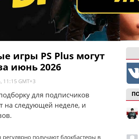
е игры PS Plus могут
за июнь 2026
6, 11:15 GMT+3
одборку для подписчиков
П
ут на следующей неделе, и
зов.
 регулярно получают блокбастеры в