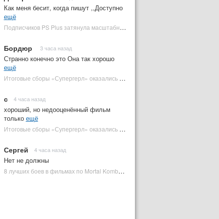
Как меня бесит, когда пишут ,,Доступно
ещё
Подписчиков PS Plus затянула масштабная RPG в духе Skyrim, которая доступна бесплатно | Plugged In Ru
Бордюр
3 часа назад
Странно конечно это Она так хорошо
ещё
Итоговые сборы «Супергерл» оказались худшими для DC за два десятилетия | Plugged In Ru
с
4 часа назад
хороший, но недооценённый фильм
только
ещё
Итоговые сборы «Супергерл» оказались худшими для DC за два десятилетия | Plugged In Ru
Сергей
4 часа назад
Нет не должны
8 лучших боев в фильмах по Mortal Kombat: от «Смертельной битвы» до «Мортал Комбат 2» | Plugged In Ru