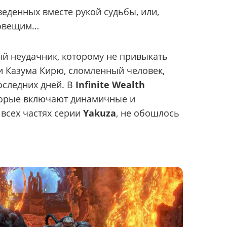
веденных вместе рукой судьбы, или,
ловещим…
й неудачник, которому не привыкать
 и Казума Кирю, сломленный человек,
оследних дней. В
Infinite Wealth
оторые включают динамичные и
 всех частях серии
Yakuza
, не обошлось