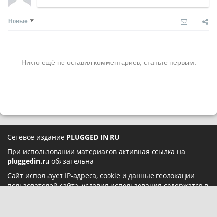
Новые
Никто ещё не оставил комментариев, станьте первым.
Сетевое издание
PLUGGED IN RU
При использовании материалов активная ссылка на
pluggedin.ru
обязательна
Сайт использует IP-адреса, cookie и данные геолокации
пользователей сайта, условия использования содержатся в
Политике конфиденциальности
и
Пользовательском
соглашении