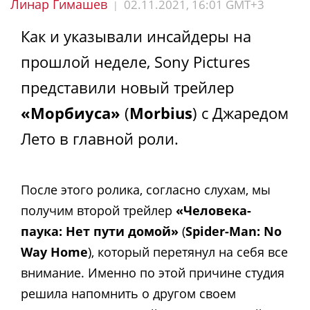
Линар Гимашев
02.11.2021, 16:01 GMT+3
|
Как и указывали инсайдеры на
прошлой неделе, Sony Pictures
представили новый трейлер
«Морбиуса»
(
Morbius
) с Джаредом
Лето в главной роли.
После этого ролика, согласно слухам, мы
получим второй трейлер
«Человека-
паука: Нет пути домой»
(
Spider-Man: No
Way Home
), который перетянул на себя все
внимание. Именно по этой причине студия
решила напомнить о другом своем