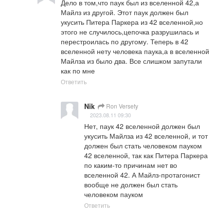
Дело в том,что паук был из вселенной 42,а 
Майлз из другой. Этот паук должен был 
укусить Питера Паркера из 42 вселенной,но 
этого не случилось,цепочка разрушилась и 
перестроилась по другому. Теперь в 42 
вселенной нету человека паука,а в вселенной 
Майлза из было два. Все слишком запутали 
как по мне
Ответить
Nik
Ron Versety
2023.08.11 09:30
Нет, паук 42 вселенной должен был 
укусить Майлза из 42 вселенной, и тот 
должен был стать человеком пауком 
42 вселенной, так как Питера Паркера 
по каким-то причинам нет во 
вселенной 42. А Майлз-протагонист 
вообще не должен был стать 
человеком пауком
Ответить