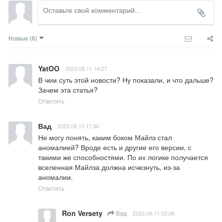
Новые
(6)
YatOO
2023.08.11 14:27
В чем суть этой новости? Ну показали, и что дальше? 
Зачем эта статья?
Ответить
Вад
2023.08.10 17:36
Не могу понять, каким боком Майлз стал 
аномалией? Вроде есть и другие его версии, с 
такими же способностями. По их логике получается 
вселенная Майлза должна исчезнуть, из-за 
аномалии.
Ответить
Ron Versety
Вад
2023.08.11 02:06