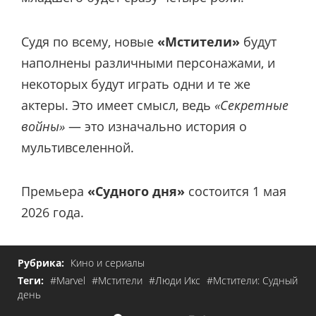
Судя по всему, новые
«Мстители»
будут
наполнены различными персонажами, и
некоторых будут играть одни и те же
актеры. Это имеет смысл, ведь
«Секретные
войны»
— это изначально история о
мультивселенной.
Премьера
«Судного дня»
состоится 1 мая
2026 года.
Рубрика:
Кино и сериалы
Теги:
#Marvel
#Мстители
#Люди Икс
#Мстители: Судный
день