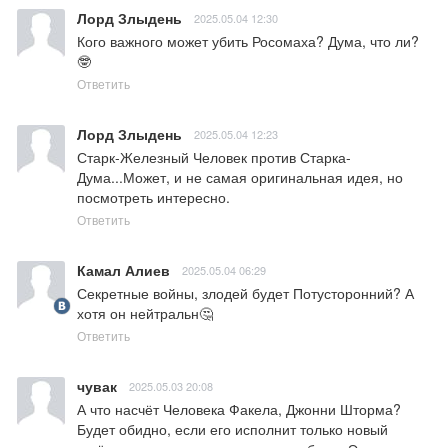
Лорд Злыдень
2025.05.04 12:30
Кого важного может убить Росомаха? Дума, что ли?
🤓
Ответить
Лорд Злыдень
2025.05.04 12:23
Старк-Железный Человек против Старка-
Дума...Может, и не самая оригинальная идея, но 
посмотреть интересно.
Ответить
Камал Алиев
2025.05.04 06:29
Секретные войны, злодей будет Потусторонний? А 
хотя он нейтральн🤔
Ответить
чувак
2025.05.03 20:08
А что насчёт Человека Факела, Джонни Шторма? 
Будет обидно, если его исполнит только новый 