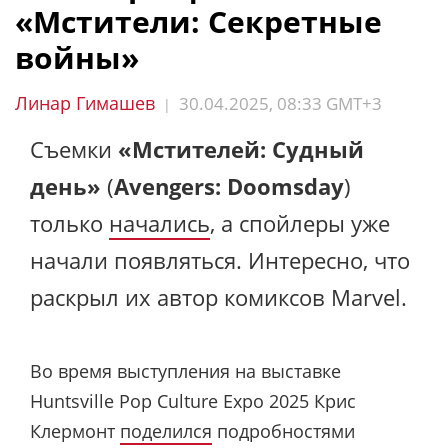
«Мстители: Секретные
войны»
Линар Гимашев
30.04.2025, 08:33 GMT+3
|
Съемки
«Мстителей: Судный
день»
(
Avengers: Doomsday
)
только
начались
, а спойлеры уже
начали появляться. Интересно, что
раскрыл их автор комиксов Marvel.
Во время выступления на выставке
Huntsville Pop Culture Expo 2025 Крис
Клермонт
поделился
подробностями