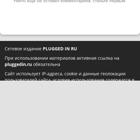
Никто ещё не оставил комментариев, станьте первым.
Сетевое издание
PLUGGED IN RU
При использовании материалов активная ссылка на
pluggedin.ru
обязательна
Сайт использует IP-адреса, cookie и данные геолокации
пользователей сайта, условия использования содержатся в
Политике конфиденциальности
и
Пользовательском
соглашении
Социальные сети:
О нас
Карта сайта