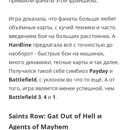
привыкли фанаты этой франшизы.
Игра доказала, что фанаты больше любят
объёмные карты, с кучей техники и часто,
введением боя на больших расстояних. А
Hardline
предлагала всё с точностью до
наоборот - быстрые бои на машинах,
много динамики, тесные карты и так далее.
Получился такой себе симбиоз
Payday
и
Battlefield
, с уклоном во что-то ещё. А от
того, игра является менее успешной, чем
Battlefield 3
,
4
и
1
.
Saints Row: Gat Out of Hell и
Agents of Mayhem