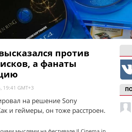
высказался против
дисков, а фанаты
ицию
6, 19:41 GMT+3
П
ировал на решение Sony
Как и геймеры, он тоже расстроен.
оими мыслями на фестивале Il Cinema in