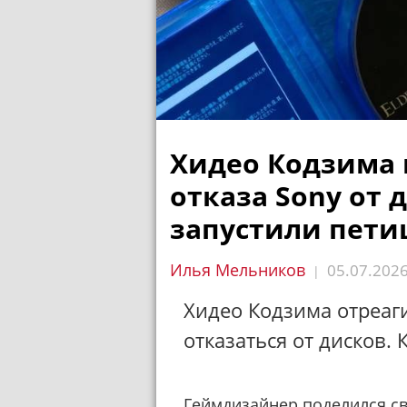
Хидео Кодзима 
отказа Sony от 
запустили пет
Илья Мельников
05.07.202
|
Хидео Кодзима отреаг
отказаться от дисков. 
Геймдизайнер поделился св