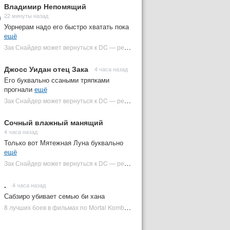
Владимир Непомящий
22 минуты назад
Уорнерам надо его быстро хватать пока
ещё
Зак Снайдер может вернуться к DC — режиссер общался с Warner Bros. (фото) | Plugged In Ru
Джосс Уидан отец Зака
4 часа назад
Его буквально ссаными тряпками
прогнали
ещё
Зак Снайдер может вернуться к DC — режиссер общался с Warner Bros. (фото) | Plugged In Ru
Сочный влажный манящий
4 часа назад
Только вот Мятежная Луна буквально
ещё
Зак Снайдер может вернуться к DC — режиссер общался с Warner Bros. (фото) | Plugged In Ru
.
4 часа назад
Сабзиро убивает семью би хана
8 лучших боев в фильмах по Mortal Kombat: от «Смертельной битвы» до «Мортал Комбат 2» | Plugged In Ru