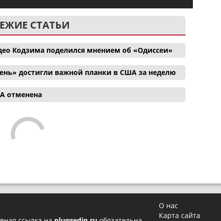
ЕЖИЕ СТАТЬИ
део Кодзима поделился мнением об «Одиссеи»
ень» достигли важной планки в США за неделю
ША отменена
О нас
Карта сайта
вная ссылка на
pluggedin.ru
обязательна