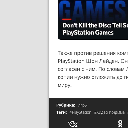
Также против решения ком
PlayStation Шон Лейден. О
согласен с ним. По словам
копии нужно отложить до п
миру.
Рубрика:
Игры
Теги:
#PlayStation
#Хидео Кодзима