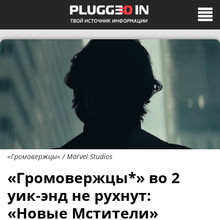
«Громовержцы» / Marvel Studios
«Громовержцы*» во 2
уик-энд не рухнут:
«Новые Мстители»