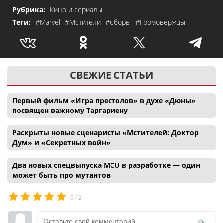
Рубрика:
Кино и сериалы
Теги:
#Marvel
#Мстители
#Сборы
#Громовержцы
СВЕЖИЕ СТАТЬИ
Первый фильм «Игра престолов» в духе «Дюны»
посвящен важному Таргариену
Раскрыты новые сценаристы «Мстителей: Доктор
Дум» и «Секретных войн»
Два новых спецвыпуска MCU в разработке — один
может быть про мутантов
/
5
2