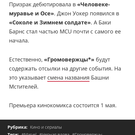
Призрак дебютировала в
«Человеке-
муравье и Осе»
. Джон Уокер появился в
«Соколе и Зимнем солдате»
. А Баки
Барнс стал частью MCU почти с самого ее
начала.
Естественно,
«Громовержцы*»
будут
содержать отсылки на другие события. На
это указывает
смена названия
Башни
Мстителей.
Премьера кинокомикса состоится 1 мая.
Рубрика:
Кино и сериалы
Теги:
#Marvel
#Черная вдова
#Громовержцы