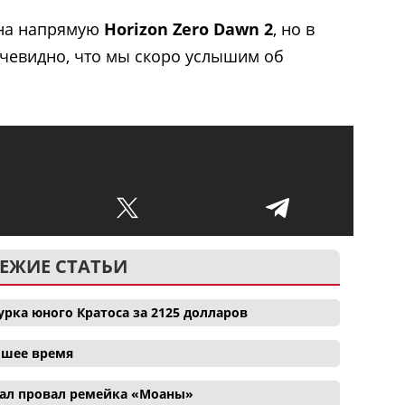
ана напрямую
Horizon Zero Dawn 2
, но в
Очевидно, что мы скоро услышим об
ЕЖИЕ СТАТЬИ
рка юного Кратоса за 2125 долларов
айшее время
ал провал ремейка «Моаны»