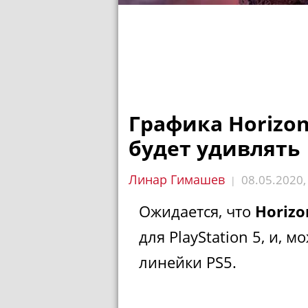
Графика Horizon
будет удивлять
Линар Гимашев
08.05.2020
|
Ожидается, что
Horizo
для PlayStation 5, и, м
линейки PS5.