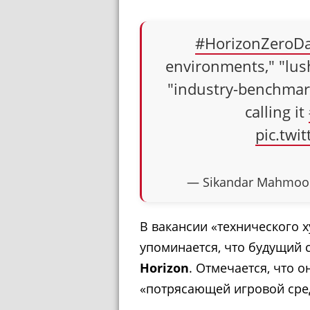
#HorizonZeroD
environments," "lus
"industry-benchmark
calling it
pic.twi
— Sikandar Mahmoo
В вакансии «технического 
упоминается, что будущий 
Horizon
. Отмечается, что о
«потрясающей игровой сред