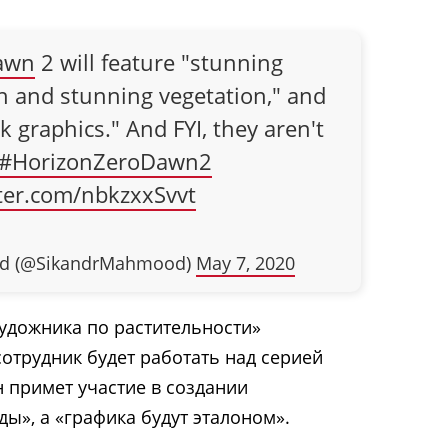
awn
2 will feature "stunning
h and stunning vegetation," and
 graphics." And FYI, they aren't
#HorizonZeroDawn2
tter.com/nbkzxxSvvt
d (@SikandrMahmood)
May 7, 2020
художника по растительности»
сотрудник будет работать над серией
н примет участие в создании
ы», а «графика будут эталоном».