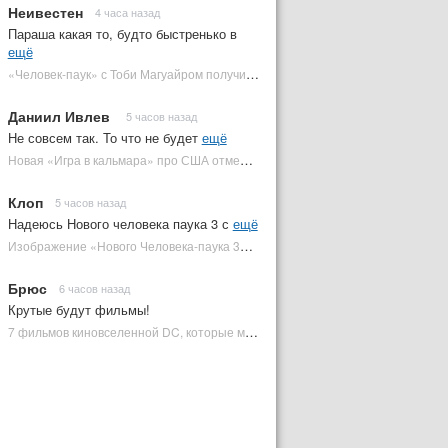
Неивестен
4 часа назад
Параша какая то, будто быстренько в
ещё
«Человек-паук» с Тоби Магуайром получил новый постер | Plugged In Ru
Даниил Ивлев
5 часов назад
Не совсем так. То что не будет
ещё
Новая «Игра в кальмара» про США отменена | Plugged In Ru
Клоп
5 часов назад
Надеюсь Нового человека паука 3 с
ещё
Изображение «Нового Человека-паука 3» подтвердило Зловещую шестерку | Plugged In Ru
Брюс
6 часов назад
Крутые будут фильмы!
7 фильмов киновселенной DC, которые может снять Зак Снайдер | Plugged In Ru