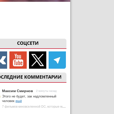
СОЦСЕТИ
ОСЛЕДНИЕ КОММЕНТАРИИ
Максим Смирнов
2 минуты назад
Этого не будет, зак надломленный
человек
ещё
7 фильмов киновселенной DC, которые может снять Зак Снайдер | Plugged In Ru