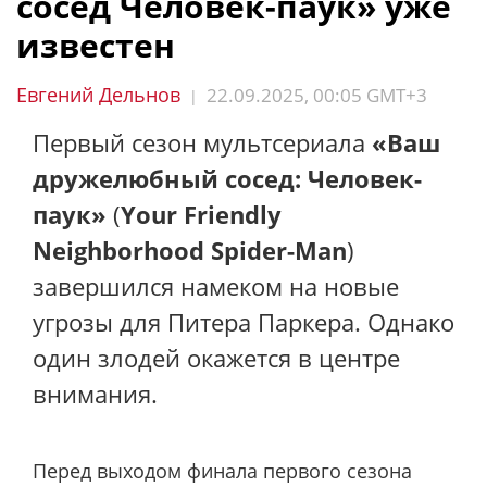
сосед Человек-паук» уже
известен
Евгений Дельнов
22.09.2025, 00:05 GMT+3
|
Первый сезон мультсериала
«Ваш
дружелюбный сосед: Человек-
паук»
(
Your Friendly
Neighborhood Spider-Man
)
завершился намеком на новые
угрозы для Питера Паркера. Однако
один злодей окажется в центре
внимания.
Перед выходом финала первого сезона