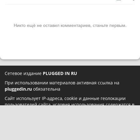
Никто ещё не оставил комментариев, станьте первым.
Сетевое издание
PLUGGED IN RU
При использовании материалов активная ссылка на
pluggedin.ru
обязательна
Сайт использует IP-адреса, cookie и данные геолокации
пользователей сайта, условия использования содержатся в
Политике конфиденциальности
и
Пользовательском
соглашении
Социальные сети: