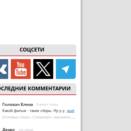
СОЦСЕТИ
ОСЛЕДНИЕ КОММЕНТАРИИ
Головач Елена
8 минут назад
Какой фильм - такие сборы. Ну-у-у,
ещё
Итоговые сборы «Супергерл» оказались худшими для DC за два десятилетия | Plugged In Ru
Денис
час назад