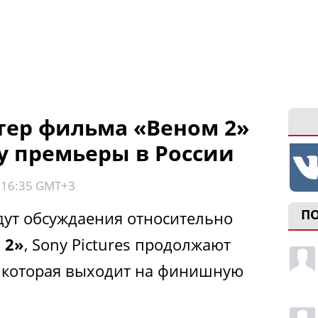
ер фильма «Веном 2»
у премьеры в России
, 16:35 GMT+3
П
дут обсуждаения относительно
 2»
, Sony Pictures продолжают
 которая выходит на финишную