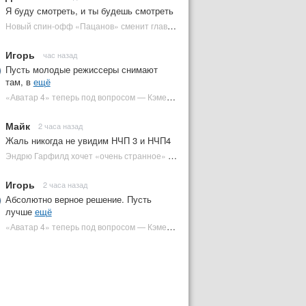
Я буду смотреть, и ты будешь смотреть
Новый спин-офф «Пацанов» сменит главного героя | Plugged In Ru
Игорь
час назад
Пусть молодые режиссеры снимают
там, в
ещё
«Аватар 4» теперь под вопросом — Кэмерон решил отойти от продолжения | Plugged In Ru
Майк
2 часа назад
Жаль никогда не увидим НЧП 3 и НЧП4
Эндрю Гарфилд хочет «очень странное» возвращение Человека-паука в MCU | Plugged In Ru
Игорь
2 часа назад
Абсолютно верное решение. Пусть
лучше
ещё
«Аватар 4» теперь под вопросом — Кэмерон решил отойти от продолжения | Plugged In Ru