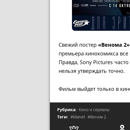
Свежий постер
«Венома 2
премьера
кинокомикса все 
Правда, Sony Pictures част
нельзя утверждать точно.
Фильм выйдет только в кино
Рубрика:
Кино и сериалы
Теги:
#Marvel
#Веном 2