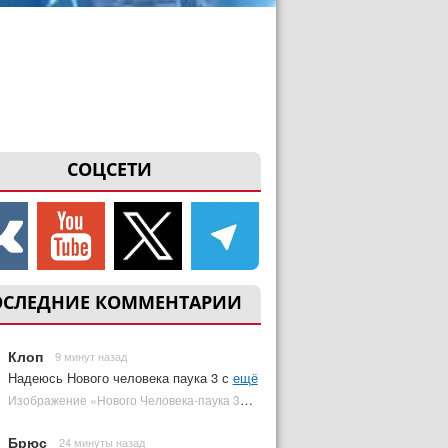
СОЦСЕТИ
ОСЛЕДНИЕ КОММЕНТАРИИ
Клоп
9 минут назад
Надеюсь Нового человека паука 3 с
ещё
Изображение «Нового Человека-паука 3» подтвердило Зловещую шестерку | Plugged In Ru
Брюс
24 минуты назад