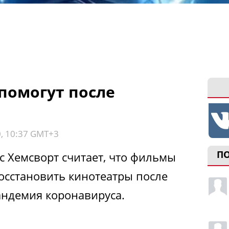
помогут после
0, 10:37 GMT+3
П
с Хемсворт считает, что фильмы
осстановить кинотеатры после
пандемия коронавируса.