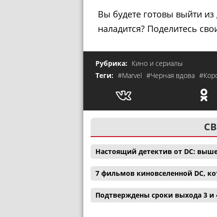
Вы будете готовы выйти из 
наладится? Поделитесь сво
Рубрика:
Кино и сериалы
Теги:
#Marvel
#Черная вдова
#Кор
СВ
Настоящий детектив от DC: выш
7 фильмов киновселенной DC, ко
Подтверждены сроки выхода 3 и 