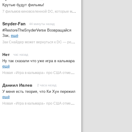
Крутые будут фильмы!
7 фильмов киновселенной DC, которые может снять Зак Снайдер | Plugged In Ru
Snyder-Fan
44 минуты назад
#RestoreTheSnyderVerse Возвращайся
Зак,
ещё
Зак Снайдер может вернуться к DC — режиссер общался с Warner Bros. (фото) | Plugged In Ru
Нет
час назад
Ну так сказали что уже игра в кальмара
ещё
Новая «Игра в кальмара» про США отменена | Plugged In Ru
Даниил Ивлев
2 часа назад
У меня есть теория, что Ки Хун пережил
ещё
Новая «Игра в кальмара» про США отменена | Plugged In Ru